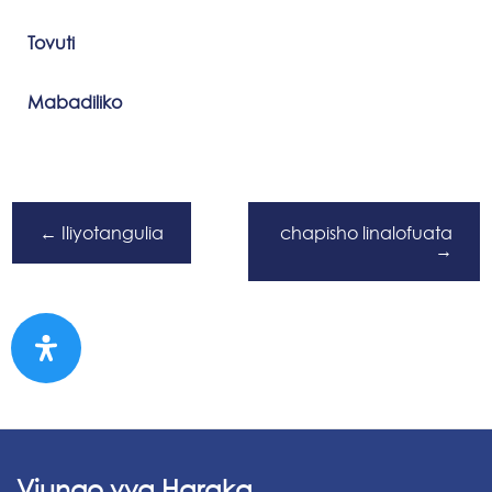
Tovuti
Mabadiliko
←
Iliyotangulia
chapisho linalofuata
→
Viungo vya Haraka