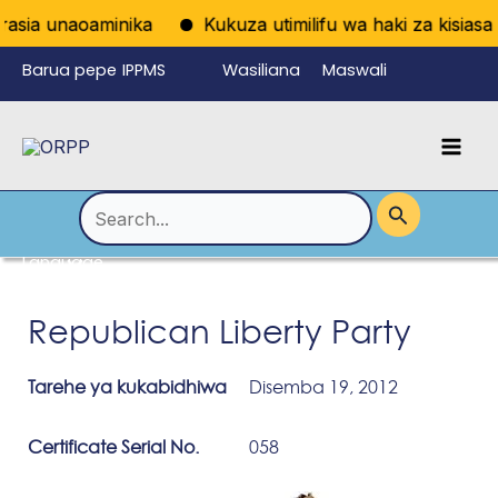
Skip
asia unaoaminika
Kukuza utimilifu wa haki za kisiasa k
to
Barua pepe
IPPMS
Wasiliana
Maswali
content
ya
nasi
Yanayoulizw
Mai
wafanyikazi
a Mara kwa
Men
Mara
Search
for:
Language
Menu
Toggle
Republican Liberty Party
Tarehe ya kukabidhiwa
Disemba 19, 2012
Certificate Serial No.
058