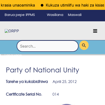
Skip
rasia unaoaminika
Kukuza utimilifu wa haki za kisiasa
to
Barua pepe
IPPMS
Wasiliana
Maswali
content
ya
nasi
Yanayoulizw
Mai
wafanyikazi
a Mara kwa
Men
Mara
Search
for:
Language
Menu
Toggle
Party of National Unity
Tarehe ya kukabidhiwa
Aprili 25, 2012
Certificate Serial No.
014