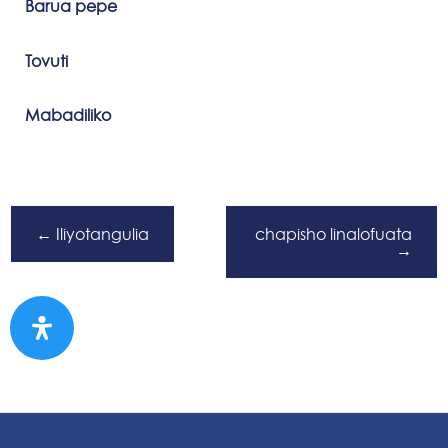
Barua pepe
Tovuti
Mabadiliko
←
Iliyotangulia
chapisho linalofuata
→