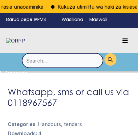
Skip
asia unaoaminika
Kukuza utimilifu wa haki za kisiasa k
to
Barua pepe
IPPMS
Wasiliana
Maswali
content
ya
nasi
Yanayoulizw
Mai
wafanyikazi
a Mara kwa
Men
Mara
Search
for:
Language
Menu
Toggle
Whatsapp, sms or call us via
0118967567
Categories:
Handouts, tenders
Downloads:
4