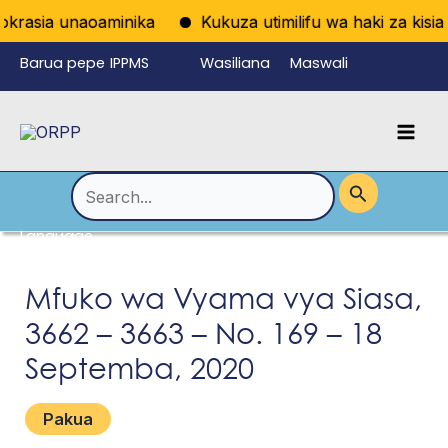
Skip
krasia unaoaminika
Kukuza utimilifu wa haki za kisias
to
Barua pepe
IPPMS
Wasiliana
Maswali
content
ya
nasi
Yanayoulizw
Mai
wafanyikazi
a Mara kwa
Men
Mara
Search
for:
Language
Menu
Toggle
Mfuko wa Vyama vya Siasa,
3662 – 3663 – No. 169 – 18
Septemba, 2020
Pakua