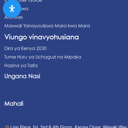
IPPMS User Guide
Vipakuliwa
Archives
Maswali Yanayoulizwa Mara kwa Mara
Viungo vinavyohusiana
Dira ya Kenya 2030
Tume Huru ya Uchaguzi na Mipaka
Hazina ya Taifa
Ungana Nasi
Mahali
Lion Place, 1st, 2nd & 4th Floors, Karuna Close, Waiyaki Way,