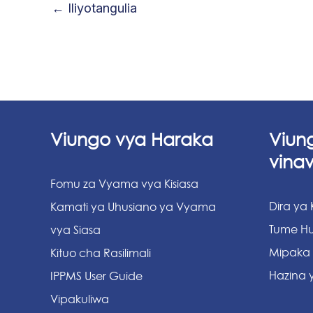
←
Iliyotangulia
Viungo vya Haraka
Viun
vina
Fomu za Vyama vya Kisiasa
Dira ya
Kamati ya Uhusiano ya Vyama
Tume Hu
vya Siasa
Mipaka
Kituo cha Rasilimali
Hazina y
IPPMS User Guide
Vipakuliwa