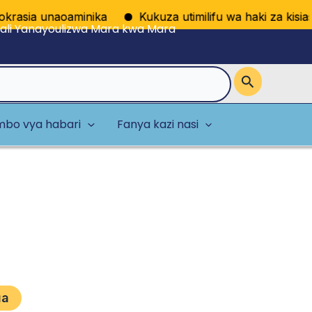
asia unaoaminika
Kukuza utimilifu wa haki za kisiasa 
li Yanayoulizwa Mara kwa Mara
bo vya habari
Fanya kazi nasi
ua