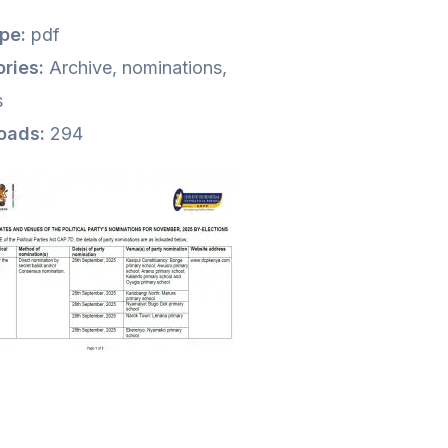
ype:
pdf
ries:
Archive, nominations,
s
oads:
294