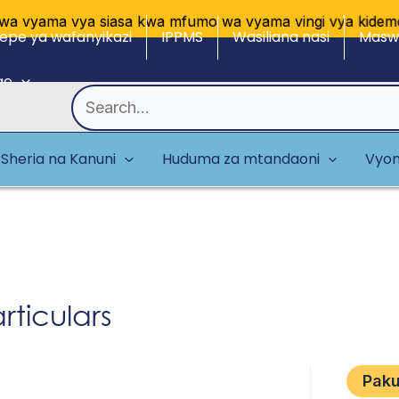
 vyama vya siasa kwa mfumo wa vyama vingi vya kidemokr
epe ya wafanyikazi
IPPMS
Wasiliana nasi
Maswa
ge
Search
for:
Sheria na Kanuni
Huduma za mtandaoni
Vyom
rticulars
Pak