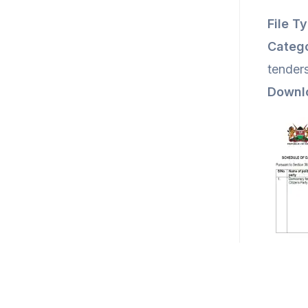
File T
Catego
tender
Downl