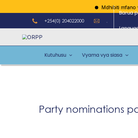
Skip
Mdhibiti mfano wa
Barua p
to
+254(0) 204022000
.
content
Langua
Kutuhusu
Vyama vya siasa
Party nominations pa