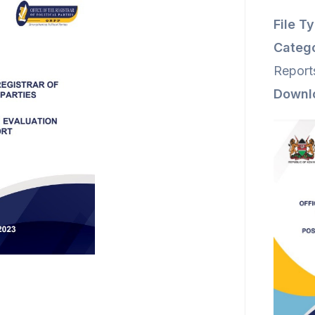
File T
Catego
Report
Downl