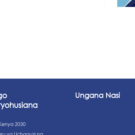
go
Ungana Nasi
vyohusiana
 Kenya 2030
ru ya Uchaguzi na