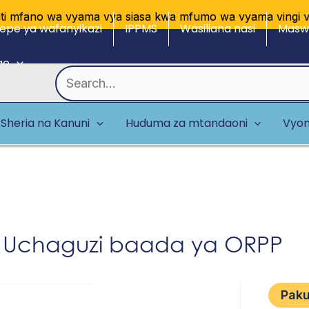
mfano wa vyama vya siasa kwa mfumo wa vyama vingi vya 
epe ya wafanyikazi
IPPMS
Wasiliana nasi
Maswa
ge
Search
for:
Sheria na Kanuni
Huduma za mtandaoni
Vyom
ya Uchaguzi baada ya ORPP
Pak