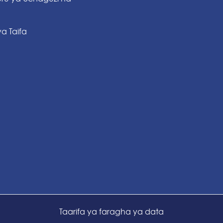
a Taifa
Taarifa ya faragha ya data