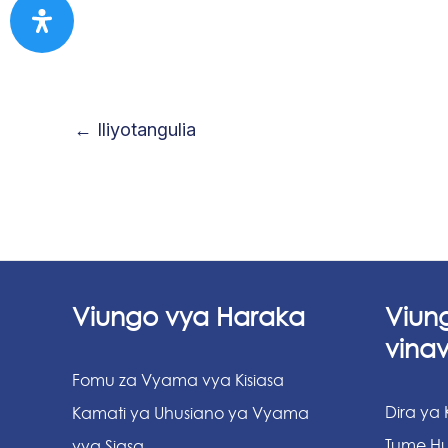
←
Iliyotangulia
Viungo vya Haraka
Viun
vina
Fomu za Vyama vya Kisiasa
Dira ya
Kamati ya Uhusiano ya Vyama
Tume Hu
vya Siasa