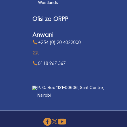
Westlands
Ofisi za ORPP
Anwani
+254 (0) 20 4022000
.
0118 967 567
P. O. Box 1131-00606, Sarit Centre,
Nairobi