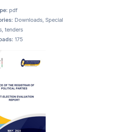
ype:
pdf
ries:
Downloads, Special
s, tenders
oads:
175