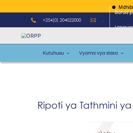
Skip
Mdhibiti 
Barua p
to
+254(0) 204022000
.
content
Langua
Kutuhusu
Vyama vya siasa
Ripoti ya Tathmini 