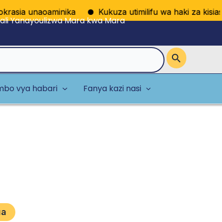
asia unaoaminika
Kukuza utimilifu wa haki za kisiasa 
li Yanayoulizwa Mara kwa Mara
bo vya habari
Fanya kazi nasi
ua