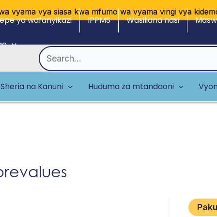
a vyama vya siasa kwa mfumo wa vyama vingi vya kidemokr
epe ya wafanyikazi
IPPMS
Wasiliana nasi
Maswa
ge
Search
for:
Sheria na Kanuni
Huduma za mtandaoni
Vyom
orevalues
Pak