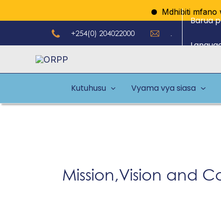
Skip
Mdhibiti mfano w
Barua p
to
+254(0) 204022000
.
content
Langua
Kutuhusu
Vyama vya siasa
Mission,Vision and C