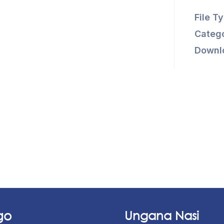
File T
Catego
Downl
go
Ungana Nasi