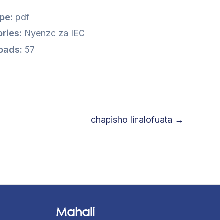
ype:
pdf
ries:
Nyenzo za IEC
oads:
57
chapisho linalofuata
→
Mahali