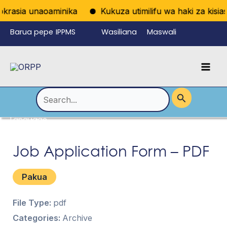
Skip
krasia unaoaminika
Kukuza utimilifu wa haki za kisiasa
to
Barua pepe
IPPMS
Wasiliana
Maswali
content
ya
nasi
Yanayoulizw
Mai
wafanyikazi
a Mara kwa
Men
Mara
Search
for:
Language
Menu
Toggle
Job Application Form – PDF
Pakua
File Type:
pdf
Categories:
Archive