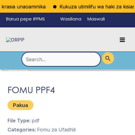
Skip
krasia unaoaminika
Kukuza utimilifu wa haki za kisiasa
to
Barua pepe
IPPMS
Wasiliana
Maswali
content
ya
nasi
Yanayoulizw
Mai
wafanyikazi
a Mara kwa
Men
Mara
Search
for:
Language
Menu
Toggle
FOMU PPF4
Pakua
File Type:
pdf
Categories:
Fomu za Ufadhili