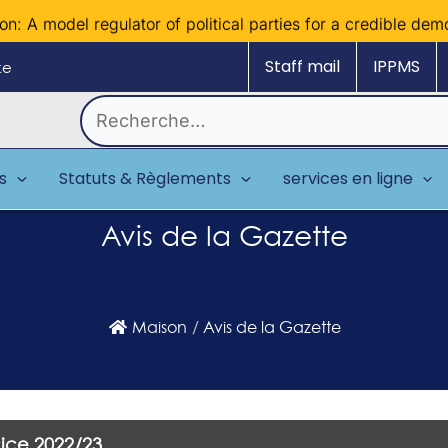
: A model regulator of political parties for a credible democ
Staff mail
IPPMS
ke
Rechercher :
es
Statuts & Règlements
services en ligne
Avis de la Gazette
Maison
/
Avis de la Gazette
rcice 2022/23