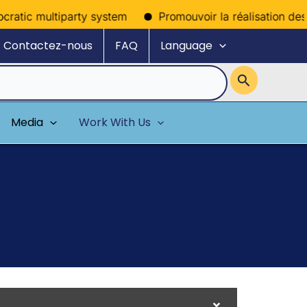
ratic multiparty system
Promouvoir la réalisation des dr
Contactez-nous
FAQ
Language
Media
Work With Us