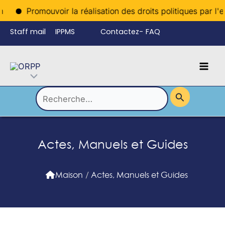
Aller
Promouvoir la réalisation des droits politiques par l'enre
au
Staff mail
IPPMS
Contactez-
FAQ
contenu
nous
Mai
Language
Permutateur
Men
de
Rechercher :
Menu
Actes, Manuels et Guides
Maison
/
Actes, Manuels et Guides