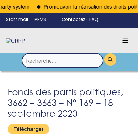
Aller
party system
Promouvoir la réalisation des droits polit
au
Staff mail
IPPMS
Contactez-
FAQ
contenu
nous
Mai
Language
Permutateur
Men
de
Rechercher :
Menu
Fonds des partis politiques,
3662 – 3663 – N° 169 – 18
septembre 2020
Télécharger