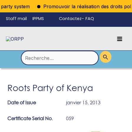
Aller
iparty system
Promouvoir la réalisation des droits polit
au
Staff mail
IPPMS
Contactez-
FAQ
contenu
nous
Mai
Language
Permutateur
Men
de
Rechercher :
Menu
Roots Party of Kenya
Date of Issue
janvier 15, 2013
Certificate Serial No.
059