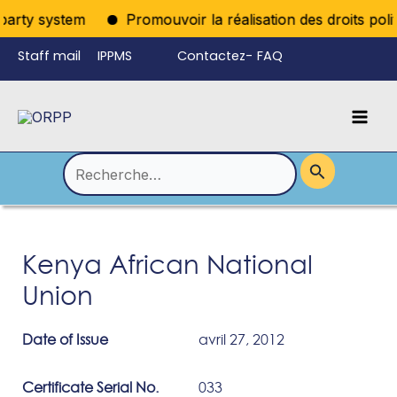
Aller
party system
Promouvoir la réalisation des droits polit
au
Staff mail
IPPMS
Contactez-
FAQ
contenu
nous
Mai
Language
Permutateur
Men
de
Rechercher :
Menu
Kenya African National
Union
Date of Issue
avril 27, 2012
Certificate Serial No.
033