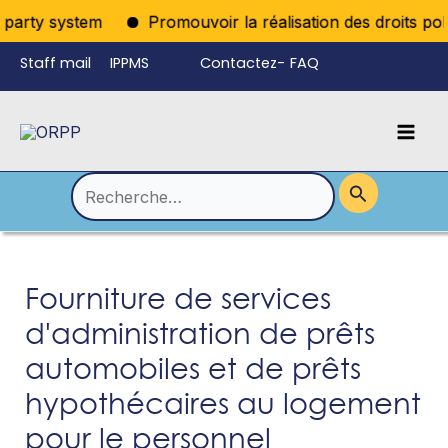
Aller
iparty system
Promouvoir la réalisation des droits poli
au
Staff mail
IPPMS
Contactez-
FAQ
contenu
nous
Mai
Language
Permutateur
Men
de
Rechercher :
Menu
Fourniture de services
d'administration de prêts
automobiles et de prêts
hypothécaires au logement
pour le personnel