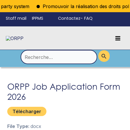
Aller
iparty system
Promouvoir la réalisation des droits poli
au
Staff mail
IPPMS
Contactez-
FAQ
contenu
nous
Mai
Language
Permutateur
Men
de
Rechercher :
Menu
ORPP Job Application Form
2026
Télécharger
File Type:
docx