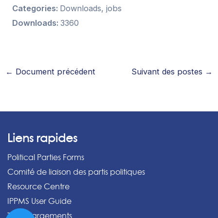
Categories:
Downloads, jobs
Downloads:
3360
←
Document précédent
Suivant des postes
→
Liens rapides
Political Parties Forms
Comité de liaison des partis politiques
Resource Centre
IPPMS User Guide
Téléchargements