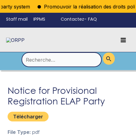
Aller
iparty system
Promouvoir la réalisation des droits polit
au
Staff mail
IPPMS
Contactez-
FAQ
contenu
nous
Mai
Language
Permutateur
Men
de
Rechercher :
Menu
Notice for Provisional
Registration ELAP Party
Télécharger
File Type:
pdf