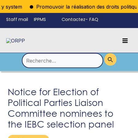
Aller
 system
Promouvoir la réalisation des droits politiques
au
Staff mail
IPPMS
Contactez-
FAQ
contenu
nous
Mai
Language
Permutateur
Men
de
Rechercher :
Menu
Notice for Election of
Political Parties Liaison
Committee nominees to
the IEBC selection panel