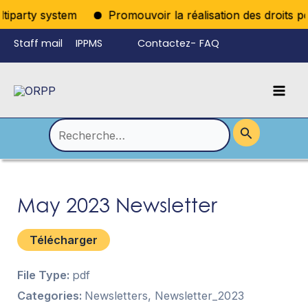
Aller
tiparty system
Promouvoir la réalisation des droits pol
au
Staff mail
IPPMS
Contactez-
FAQ
contenu
nous
Mai
Language
Permutateur
Men
de
Rechercher :
Menu
May 2023 Newsletter
Télécharger
File Type:
pdf
Categories:
Newsletters, Newsletter_2023