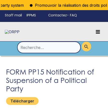
Aller
iparty system
Promouvoir la réalisation des droits polit
au
Staff mail
IPPMS
Contactez-
FAQ
contenu
nous
Mai
Language
Permutateur
Men
de
Rechercher :
Menu
FORM PP15 Notification of
Suspension of a Political
Party
Télécharger