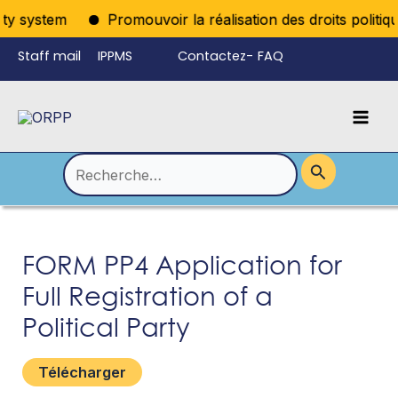
Aller
rty system
Promouvoir la réalisation des droits politiqu
au
Staff mail
IPPMS
Contactez-
FAQ
contenu
nous
Mai
Language
Permutateur
Men
de
Rechercher :
Menu
FORM PP4 Application for
Full Registration of a
Political Party
Télécharger