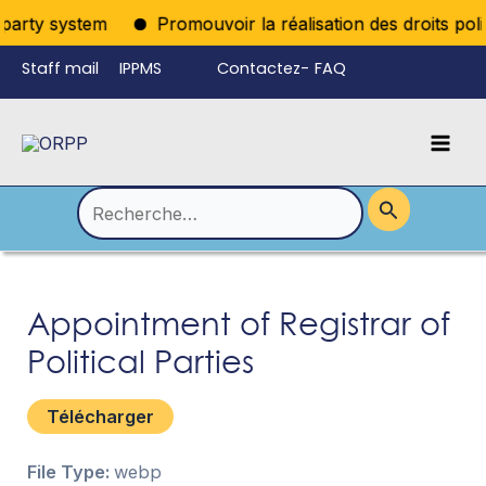
Aller
party system
Promouvoir la réalisation des droits polit
au
Staff mail
IPPMS
Contactez-
FAQ
contenu
nous
Mai
Language
Permutateur
Men
de
Rechercher :
Menu
Appointment of Registrar of
Political Parties
Télécharger
File Type:
webp