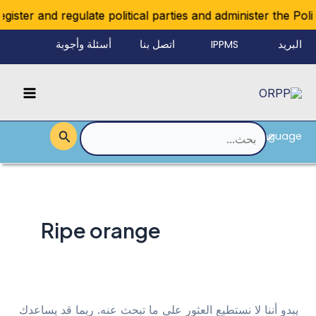
خطي
ister and regulate political parties and administer the Politi
لى
البريد
IPPMS
اتصل بنا
أسئلة وأجوبة
لمحتوى
الإلكتروني
Main
للموظفين
Menu
Language
القائمة
البحث
عن:
Ripe orange
يبدو أننا لا نستطيع العثور على ما تبحث عنه. ربما قد يساعدك