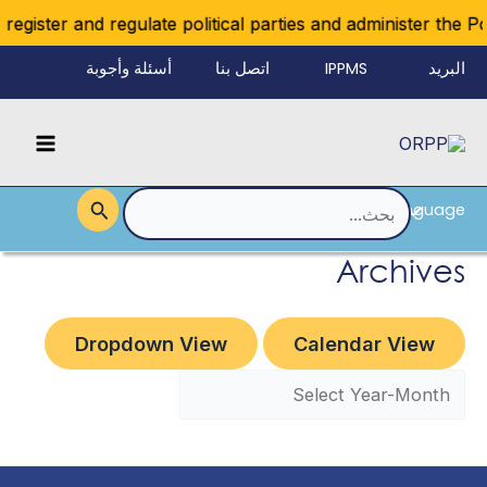
خطي
egister and regulate political parties and administer the Pol
لى
البريد
IPPMS
اتصل بنا
أسئلة وأجوبة
لمحتوى
الإلكتروني
Main
للموظفين
Menu
Language
القائمة
البحث
عن:
Archives
Dropdown View
Calendar View