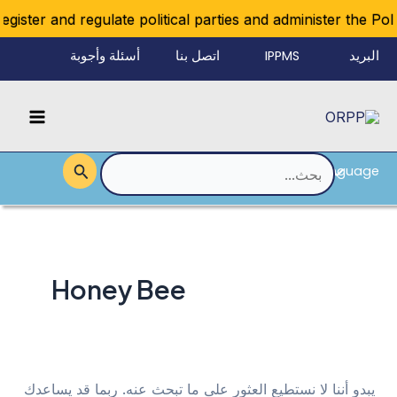
خطي
ister and regulate political parties and administer the Polit
لى
البريد
IPPMS
اتصل بنا
أسئلة وأجوبة
لمحتوى
الإلكتروني
Main
للموظفين
Menu
Language
القائمة
البحث
عن:
Honey Bee
يبدو أننا لا نستطيع العثور على ما تبحث عنه. ربما قد يساعدك