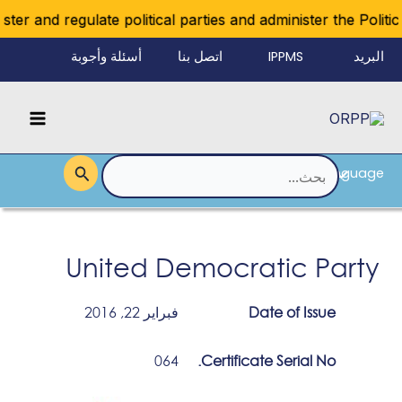
خطي
er and regulate political parties and administer the Politica
لى
البريد
IPPMS
اتصل بنا
أسئلة وأجوبة
لمحتوى
الإلكتروني
Main
للموظفين
Menu
Language
القائمة
البحث
عن:
United Democratic Party
Date of Issue
فبراير 22, 2016
064
Certificate Serial No.