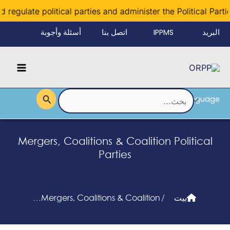
خطي
ulate political parties and administer the Political Parties F
لى
البريد
IPPMS
اتصل بنا
أسئلة وأجوبة
لمحتوى
الإلكتروني
Main
للموظفين
Menu
Language
القائمة
البحث
عن:
Mergers, Coalitions & Coalition Political
Parties
بيت
/
Mergers, Coalitions & Coalition…