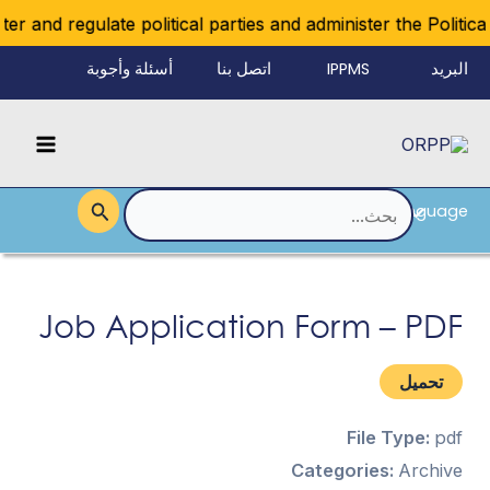
خطي
r and regulate political parties and administer the Political
لى
البريد
IPPMS
اتصل بنا
أسئلة وأجوبة
لمحتوى
الإلكتروني
Main
للموظفين
Menu
Language
القائمة
البحث
عن:
Job Application Form – PDF
تحميل
File Type:
pdf
Categories:
Archive