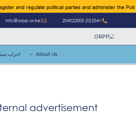
خطي
ter and regulate political parties and administer the Politic
لى
info@orpp.or.ke
+254(0) 204022000
لمحتوى
About Us
احزاب سيا
nternal advertisement