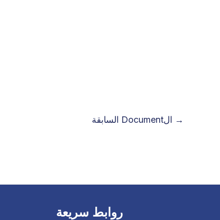
→
الDocument السابقة
روابط سريعة