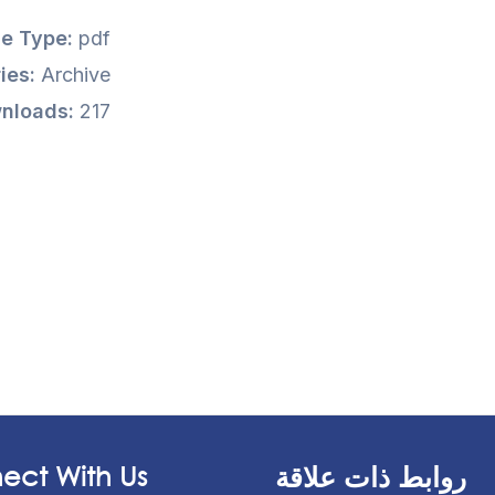
le Type:
pdf
ies:
Archive
nloads:
217
روابط ذات علاقة
ect With Us