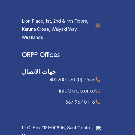
Lion Place, 1st, 2nd & 4th Floors,
Karuna Close, Waiyaki Way,
Westlands
ORPP Offices
جهات الاتصال
+254 (0) 20 4022000
info@orpp.or.ke
0118 967 567
P. O. Box 1131-00606, Sarit Centre,