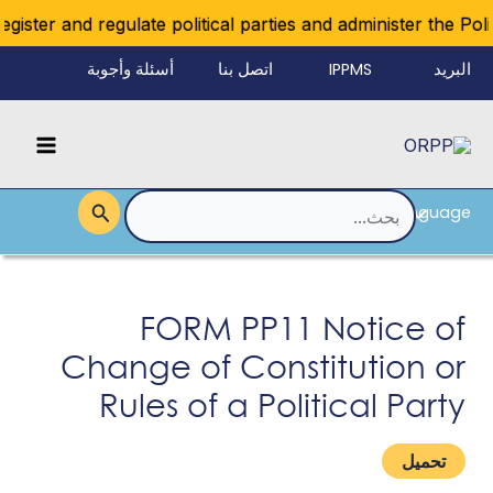
خطي
ister and regulate political parties and administer the Polit
لى
البريد
IPPMS
اتصل بنا
أسئلة وأجوبة
لمحتوى
الإلكتروني
Main
للموظفين
Menu
Language
القائمة
البحث
عن:
FORM PP11 Notice of
Change of Constitution or
Rules of a Political Party
تحميل