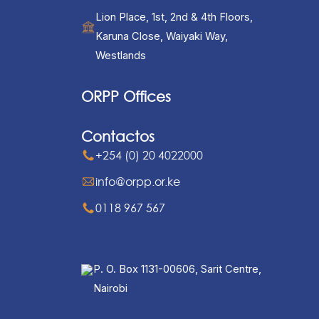
Lion Place, 1st, 2nd & 4th Floors,
Karuna Close, Waiyaki Way,
Westlands
ORPP Offices
Contactos
+254 (0) 20 4022000
info@orpp.or.ke
0118 967 567
P. O. Box 1131-00606, Sarit Centre,
Nairobi