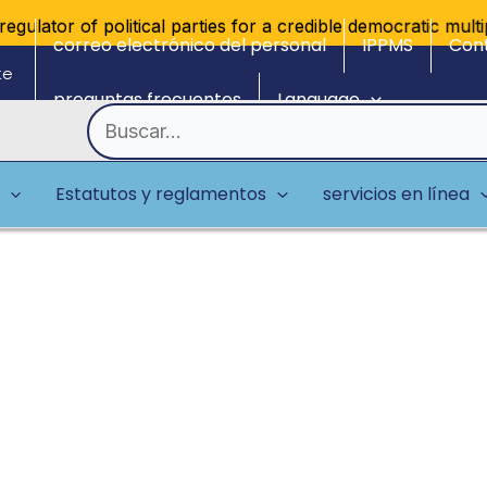
gulator of political parties for a credible democratic multip
correo electrónico del personal
IPPMS
Con
ke
preguntas frecuentes
Language
Buscar
por:
Estatutos y reglamentos
servicios en línea