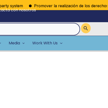
arty system
Promover la realización de los derechos pol
tacta con nosotros
Media
Work With Us