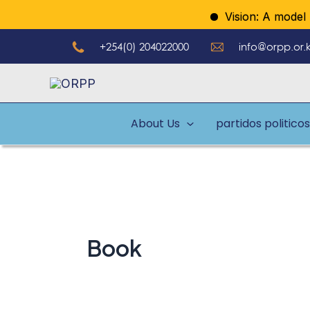
Ir
Vision: A model re
al
+254(0) 204022000
info@orpp.or.
contenido
About Us
partidos politicos
Book