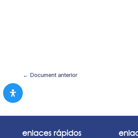
←
Document anterior
enlaces rápidos
enla