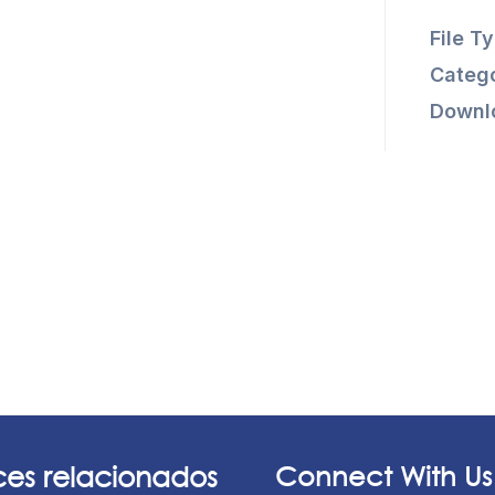
File T
Catego
Downl
ces relacionados
Connect With Us