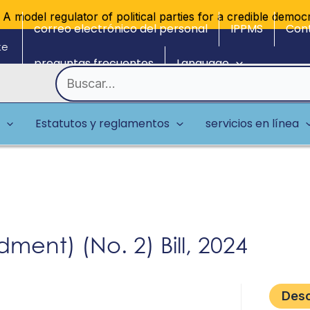
 model regulator of political parties for a credible democrat
correo electrónico del personal
IPPMS
Con
ke
preguntas frecuentes
Language
Buscar
por:
Estatutos y reglamentos
servicios en línea
ment) (No. 2) Bill, 2024
Des