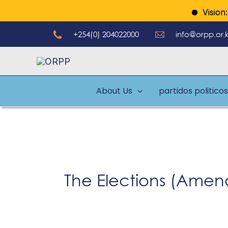
Ir
Vision: A
al
+254(0) 204022000
info@orpp.or.
contenido
About Us
partidos politicos
The Elections (Amend