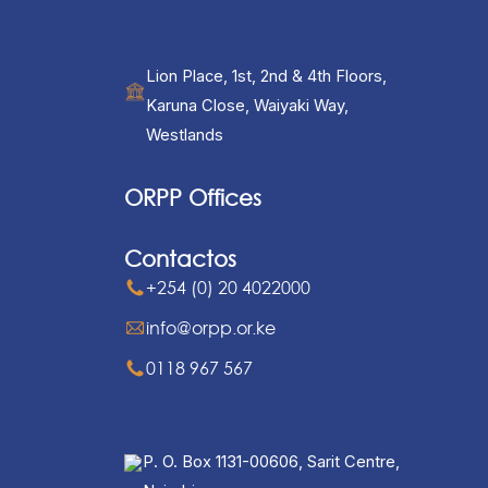
Lion Place, 1st, 2nd & 4th Floors,
Karuna Close, Waiyaki Way,
Westlands
ORPP Offices
Contactos
+254 (0) 20 4022000
info@orpp.or.ke
0118 967 567
P. O. Box 1131-00606, Sarit Centre,