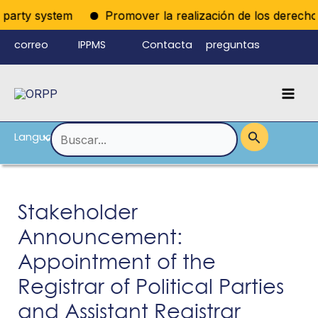
Ir
iparty system
Promover la realización de los derechos p
al
correo
IPPMS
Contacta
preguntas
contenido
electrónico
con
frecuentes
Mai
del personal
nosotros
Men
Language
Alternar
Buscar
por:
menú
Stakeholder
Announcement:
Appointment of the
Registrar of Political Parties
and Assistant Registrar