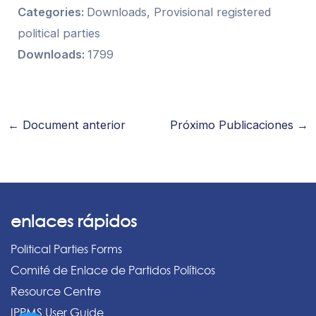
Categories:
Downloads, Provisional registered
political parties
Downloads:
1799
←
Document anterior
Próximo Publicaciones
→
enlaces rápidos
Political Parties Forms
Comité de Enlace de Partidos Políticos
Resource Centre
IPPMS User Guide