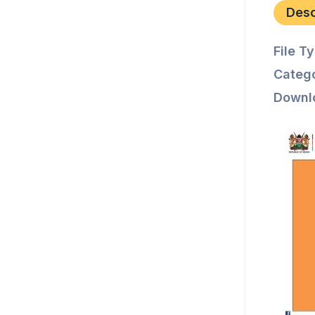
Des
File T
Catego
Downl