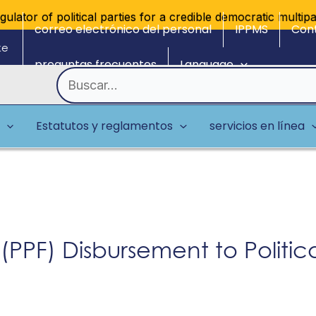
ator of political parties for a credible democratic multipar
correo electrónico del personal
IPPMS
Con
ke
preguntas frecuentes
Language
Buscar
por:
Estatutos y reglamentos
servicios en línea
 (PPF) Disbursement to Politica