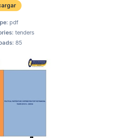
cargar
ype:
pdf
ries:
tenders
oads:
85