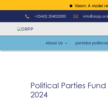
Ir
Vision: A model regul
al
+254(0) 204022000
info@orpp.or.
contenido
About Us
partidos politicos
Political Parties Fund
2024