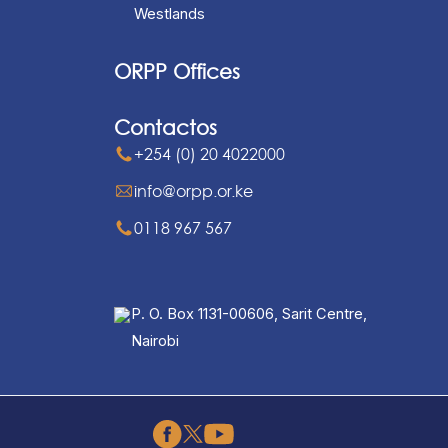
Westlands
ORPP Offices
Contactos
+254 (0) 20 4022000
info@orpp.or.ke
0118 967 567
P. O. Box 1131-00606, Sarit Centre,
Nairobi