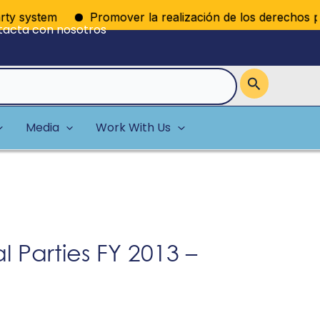
ty system
Promover la realización de los derechos políti
tacta con nosotros
Media
Work With Us
l Parties FY 2013 –