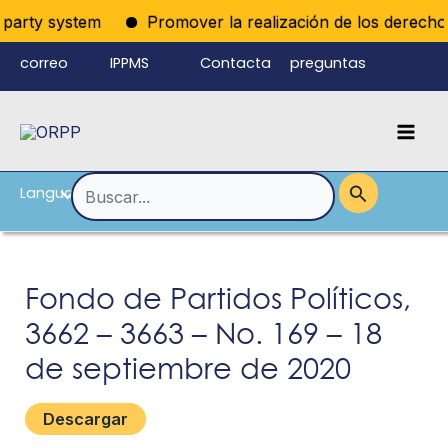
Ir
iparty system
Promover la realización de los derechos p
al
correo
IPPMS
Contacta
preguntas
contenido
electrónico
con
frecuentes
Mai
del personal
nosotros
Men
Language
Alternar
Buscar
por:
menú
Fondo de Partidos Políticos,
3662 – 3663 – No. 169 – 18
de septiembre de 2020
Descargar