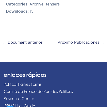
Categories:
Archive, tenders
Downloads:
15
←
Document anterior
Próximo Publicaciones
→
enlaces rápidos
Political Parties Forms
Comité de Enlace de Partidos Políticos
Resource Centre
IPPMS User Guide