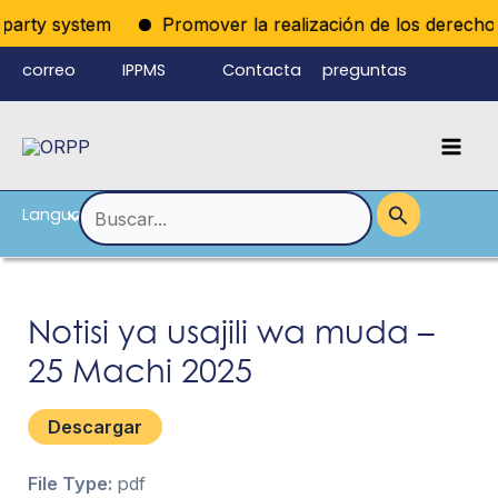
Ir
iparty system
Promover la realización de los derechos p
al
correo
IPPMS
Contacta
preguntas
contenido
electrónico
con
frecuentes
Mai
del personal
nosotros
Men
Language
Alternar
Buscar
por:
menú
Notisi ya usajili wa muda –
25 Machi 2025
Descargar
File Type:
pdf