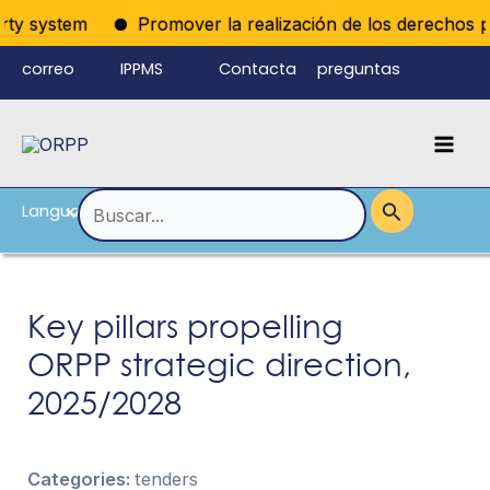
Ir
rty system
Promover la realización de los derechos polí
al
correo
IPPMS
Contacta
preguntas
contenido
electrónico
con
frecuentes
Mai
del personal
nosotros
Men
Language
Alternar
Buscar
por:
menú
Key pillars propelling
ORPP strategic direction,
2025/2028
Categories:
tenders