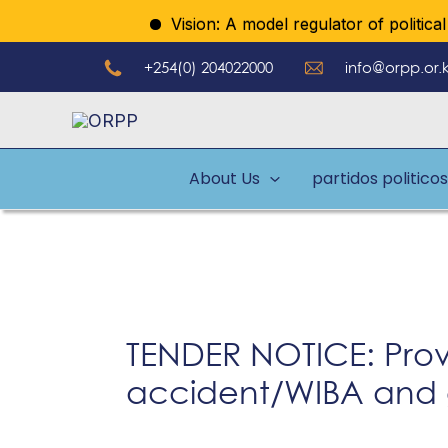
Ir
Vision: A model regulator of political par
al
+254(0) 204022000
info@orpp.or.
contenido
About Us
partidos politicos
TENDER NOTICE: Provi
accident/WIBA and gr