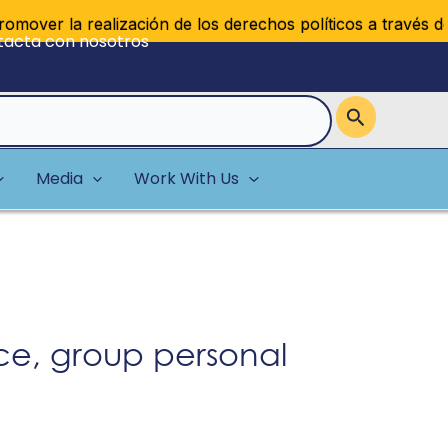
er la realización de los derechos políticos a través del reg
tacta con nosotros
Media
Work With Us
nce, group personal