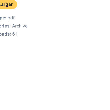
cargar
ype:
pdf
ries:
Archive
oads:
61