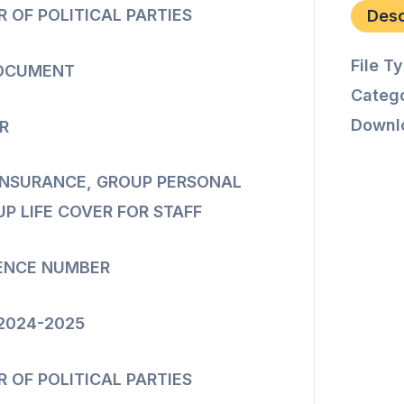
R OF POLITICAL PARTIES
Des
File T
OCUMENT
Catego
Downl
R
 INSURANCE, GROUP PERSONAL
P LIFE COVER FOR STAFF
ENCE NUMBER
202
4
-202
5
R OF POLITICAL PARTIES