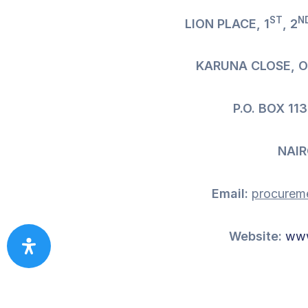
ST
N
LION PLACE, 1
, 2
KARUNA CLOSE, O
P.O. BOX 11
NAIR
Email:
procurem
Website:
www