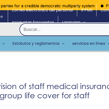
ties for a credible democratic multiparty system
Promov
correo electrónico del personal
IPPMS
Con
ke
preguntas frecuentes
Language
Buscar
por:
Estatutos y reglamentos
servicios en línea
sion of staff medical insura
oup life cover for staff