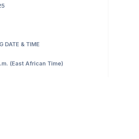
2
5
G DATE & TIME
a.m. (East African Time)