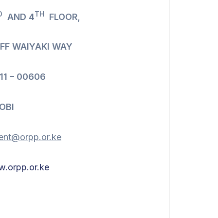
D
TH
AND 4
FLOOR,
FF WAIYAKI WAY
311 – 00606
OBI
ent@orpp.or.ke
.orpp.or.ke