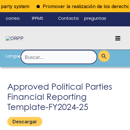
Ir
iparty system
Promover la realización de los derechos p
al
correo
IPPMS
Contacta
preguntas
contenido
electrónico
con
frecuentes
Mai
del personal
nosotros
Men
Language
Alternar
Buscar
por:
menú
Approved Political Parties
Financial Reporting
Template-FY2024-25
Descargar