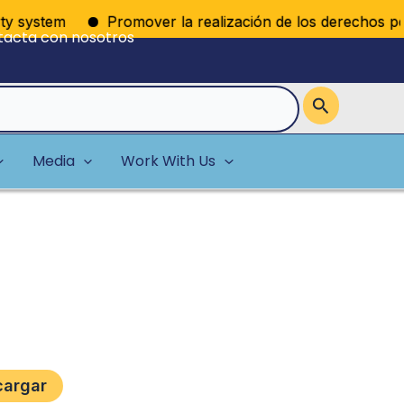
y system
Promover la realización de los derechos polític
tacta con nosotros
Media
Work With Us
cargar