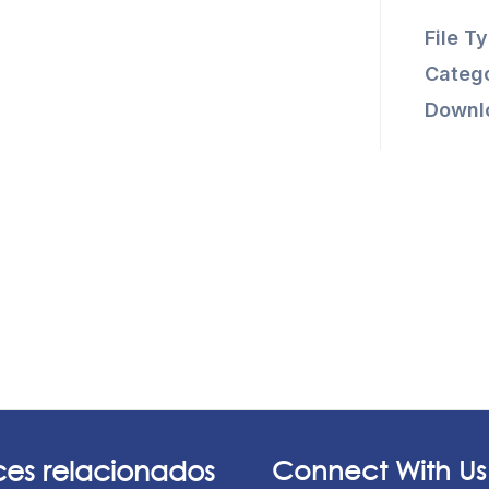
File T
Catego
Downl
ces relacionados
Connect With Us