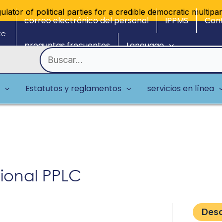
tor of political parties for a credible democratic multipart
correo electrónico del personal
IPPMS
Con
ke
preguntas frecuentes
Language
Buscar
por:
Estatutos y reglamentos
servicios en línea
ional PPLC
Des