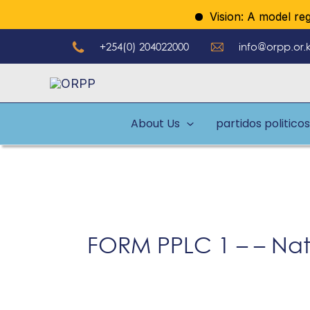
Ir
Vision: A model regula
al
+254(0) 204022000
info@orpp.or.
contenido
About Us
partidos politicos
FORM PPLC 1 – – Nat