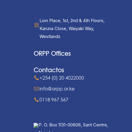
Lion Place, 1st, 2nd & 4th Floors,
Karuna Close, Waiyaki Way,
Westlands
ORPP Offices
Contactos
+254 (0) 20 4022000
info@orpp.or.ke
0118 967 567
P. O. Box 1131-00606, Sarit Centre,