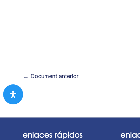
←
Document anterior
enlaces rápidos
enla